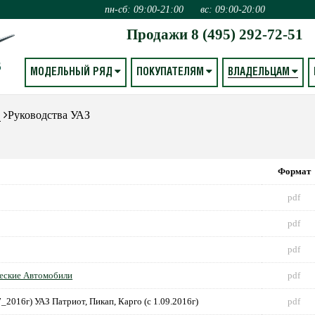
пн-сб: 09:00-21:00
вс: 09:00-20:00
Продажи
8 (495) 292-72-51
МОДЕЛЬНЫЙ РЯД
ПОКУПАТЕЛЯМ
ВЛАДЕЛЬЦАМ
О
Руководства УАЗ
Формат
pdf
pdf
pdf
еские Автомобили
pdf
_2016г) УАЗ Патриот, Пикап, Карго (с 1.09.2016г)
pdf