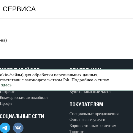
И СЕРВИСА
она)
МОДЕЛЬНЫЙ РЯД
ВЛАДЕЛЬЦАМ
ookie-файлы) для обработки персональных данных,
оответствии с законодательством РФ. Подробнее о типах
Пикап
Сервисное обслуживание
ь
здесь
Хантер
Кузовные работы
Патриот
Купить запасные части
Коммерческие автомобили
Профи
ПОКУПАТЕЛЯМ
Специальные предложения
СОЦИАЛЬНЫЕ СЕТИ
Финансовые услуги
Корпоративным клиентам
Тюнинг