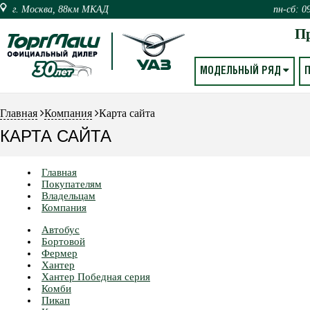
г. Москва, 88км МКАД
пн-сб: 0
П
МОДЕЛЬНЫЙ РЯД
Главная
Компания
Карта сайта
КАРТА САЙТА
Главная
Покупателям
Владельцам
Компания
Автобус
Бортовой
Фермер
Хантер
Хантер Победная серия
Комби
Пикап