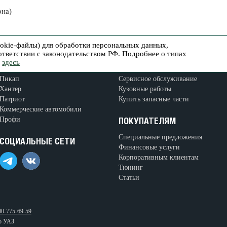
она)
ookie-файлы) для обработки персональных данных,
оответствии с законодательством РФ. Подробнее о типах
ь
здесь
МОДЕЛЬНЫЙ РЯД
ВЛАДЕЛЬЦАМ
Пикап
Сервисное обслуживание
Хантер
Кузовные работы
Патриот
Купить запасные части
Коммерческие автомобили
Профи
ПОКУПАТЕЛЯМ
Специальные предложения
СОЦИАЛЬНЫЕ СЕТИ
Финансовые услуги
Корпоративным клиентам
Тюнинг
Статьи
00-775-69-59
р УАЗ