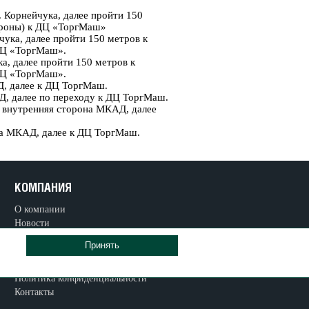
 Корнейчука, далее пройти 150
ороны) к ДЦ «ТоргМаш»
ука, далее пройти 150 метров к
ДЦ «ТоргМаш».
а, далее пройти 150 метров к
ДЦ «ТоргМаш».
, далее к ДЦ ТоргМаш.
Д, далее по переходу к ДЦ ТоргМаш.
 внутренняя сторона МКАД, далее
а МКАД, далее к ДЦ ТоргМаш.
КОМПАНИЯ
О компании
Новости
Награждение автосалона
Принять
ТОРГМАШ
Карта сайта
Политика конфиденциальности
Контакты