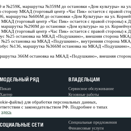
9 и №259К, маршрутка №359М до остановки «Дом культуры» на ул.
ю сторону МКАД (торговый центр «Час Пик» остается с правой ст
06, маршрутка №606М до остановки «Дом Культуры» на ул. Корнейч
 МКАД (торговый центр «Час Пик» остается с правой стороны) к 
, маршрутка №290М до остановки «Дом культуры» на ул. Корнейчук
 МКАД (торговый центр «Час Пик» остается с правой стороны) к 
бус №25 остановка на МКАД «Подушкино», внешняя сторона МКАД
ус №25 остановка на МКАД «Подушкино», внутренняя сторона МКА
автобус №136, маршрутка №366М остановка на МКАД «Подушкино»,
аршрутка 366М остановка на МКАД «Подушкино», внешняя сторон
МОДЕЛЬНЫЙ РЯД
ВЛАДЕЛЬЦАМ
Пикап
Сервисное обслуживание
Хантер
Кузовные работы
Патриот
Купить запасные части
ookie-файлы) для обработки персональных данных,
Коммерческие автомобили
оответствии с законодательством РФ. Подробнее о типах
ь
здесь
Профи
ПОКУПАТЕЛЯМ
Специальные предложения
СОЦИАЛЬНЫЕ СЕТИ
Финансовые услуги