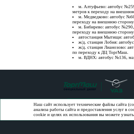
м. Алтуфьево: автобус №25
метров к переходу на внешню
м. Медведково: автобус №6
переходу на внешнюю сторону
м. Бибирево: автобус №290
переходу на внешнюю сторону
автостанция Мытищи: авто
ж/д. станция Лобня: автоб
ж/д. станция Лианозово: 
по переходу к ДЦ ТоргМаш.
м. ВДНХ: автобус №136, м
ЗАКАЗАТЬ ЗВОНОК
Наш сайт использует технические файлы сайта (c
анализа работы сайта и предоставления услуг в с
cookie и целях их использования вы можете узнат