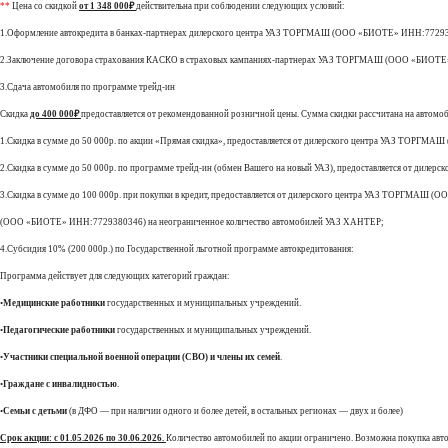
**
Цена со скидкой
от 1 348 000₽
действительна при соблюдении следующих условий:
1.Оформление автокредита в банках-партнерах дилерского центра УАЗ ТОРГМАШ (ООО «БИОТЕ» ИНН:7729
2.Заключение договора страхования КАСКО в страховых кампаниях-партнерах УАЗ ТОРГМАШ (ООО «БИОТ
3.Сдача автомобиля по программе трейд-ин
Скидка
до 400
0
00₽
предоставляется от рекомендованной розничной цены. Сумма скидки рассчитана на автом
1.Скидка в сумме до 50 000р. по акции «Прямая скидка», предоставляется от дилерского центра УАЗ ТОРГ
2.Скидка в сумме до 50 000р. по программе трейд-ин (обмен Вашего на новый УАЗ), предоставляется от д
3.Скидка в сумме до 100 000р. при покупки в кредит, предоставляется от дилерского центра УАЗ ТОРГМАШ
(ООО «БИОТЕ» ИНН:7729380346) на неограниченное количество автомобилей УАЗ ХАНТЕР;
4.Субсидия 10% (200 000р.) по Государственной льготной программе автокредитования:
Программа действует для следующих категорий граждан:
•
Медицинские работники
государственных и муниципальных учреждений.
•
Педагогические работники
государственных и муниципальных учреждений.
•
Участники специальной военной операции (СВО) и члены их семей
.
•
Граждане с инвалидностью
.
•
Семьи с детьми
(в ДФО — при наличии одного и более детей, в остальных регионах — двух и более)
Срок акции: с 01.05.2026 по 30.06.2026.
Количество автомобилей по акции ограничено. Возможна покупка авт